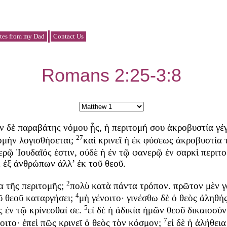
tes from my Dad
Contact Us
Romans 2:25-3:8
ν
δὲ
παραβάτης
νόμου
ᾖς
,
ἡ
περιτομή
σου
ἀκροβυστία
γέ
27
ομὴν
λογισθήσεται
;
καὶ
κρινεῖ
ἡ
ἐκ
φύσεως
ἀκροβυστία
ερῷ
Ἰουδαῖός
ἐστιν
,
οὐδὲ
ἡ
ἐν
τῷ
φανερῷ
ἐν
σαρκὶ
περιτ
κ
ἐξ
ἀνθρώπων
ἀλλ’
ἐκ
τοῦ
θεοῦ
.
2
α
τῆς
περιτομῆς
;
πολὺ
κατὰ
πάντα
τρόπον
.
πρῶτον
μὲν
γ
4
ῦ
θεοῦ
καταργήσει
;
μὴ
γένοιτο
·
γινέσθω
δὲ
ὁ
θεὸς
ἀληθή
5
ς
ἐν
τῷ
κρίνεσθαί
σε
.
εἰ
δὲ
ἡ
ἀδικία
ἡμῶν
θεοῦ
δικαιοσύ
7
οιτο
·
ἐπεὶ
πῶς
κρινεῖ
ὁ
θεὸς
τὸν
κόσμον
;
εἰ
δὲ
ἡ
ἀλήθεια