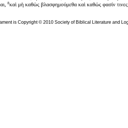
8
αι
,
καὶ
μὴ
καθὼς
βλασφημούμεθα
καὶ
καθώς
φασίν
τινες
tament is Copyright © 2010 Society of Biblical Literature and L