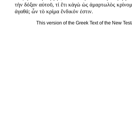
τὴν
δόξαν
αὐτοῦ
,
τί
ἔτι
κἀγὼ
ὡς
ἁμαρτωλὸς
κρίνομ
ἀγαθά
;
ὧν
τὸ
κρίμα
ἔνδικόν
ἐστιν
.
This version of the Greek Text of the New Tes