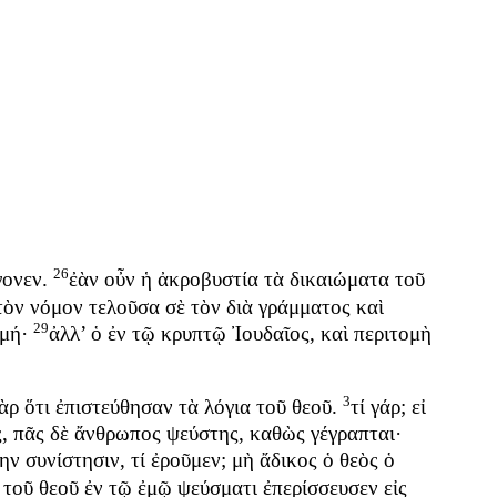
26
γονεν
.
ἐὰν
οὖν
ἡ
ἀκροβυστία
τὰ
δικαιώματα
τοῦ
τὸν
νόμον
τελοῦσα
σὲ
τὸν
διὰ
γράμματος
καὶ
29
ομή
·
ἀλλ’
ὁ
ἐν
τῷ
κρυπτῷ
Ἰουδαῖος
,
καὶ
περιτομὴ
3
ὰρ
ὅτι
ἐπιστεύθησαν
τὰ
λόγια
τοῦ
θεοῦ
.
τί
γάρ
;
εἰ
ς
,
πᾶς
δὲ
ἄνθρωπος
ψεύστης
,
καθὼς
γέγραπται
·
νην
συνίστησιν
,
τί
ἐροῦμεν
;
μὴ
ἄδικος
ὁ
θεὸς
ὁ
τοῦ
θεοῦ
ἐν
τῷ
ἐμῷ
ψεύσματι
ἐπερίσσευσεν
εἰς