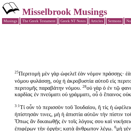
Misselbrook Musings
Musings
The Greek Testament
Greek NT Notes
Articles
Sermons
No
25
Περιτομὴ
μὲν
γὰρ
ὠφελεῖ
ἐὰν
νόμον
πράσσῃς
·
ἐὰ
νόμου
φυλάσσῃ
,
οὐχ
ἡ
ἀκροβυστία
αὐτοῦ
εἰς
περιτ
28
περιτομῆς
παραβάτην
νόμου
.
οὐ
γὰρ
ὁ
ἐν
τῷ
φαν
καρδίας
ἐν
πνεύματι
οὐ
γράμματι
,
οὗ
ὁ
ἔπαινος
οὐ
3:1
Τί
οὖν
τὸ
περισσὸν
τοῦ
Ἰουδαίου
,
ἢ
τίς
ἡ
ὠφέλει
ἠπίστησάν
τινες
,
μὴ
ἡ
ἀπιστία
αὐτῶν
τὴν
πίστιν
το
Ὅπως
ἂν
δικαιωθῇς
ἐν
τοῖς
λόγοις
σου
καὶ
νικήσει
6
ἐπιφέρων
τὴν
ὀργήν
;
κατὰ
ἄνθρωπον
λέγω
.
μὴ
γέν