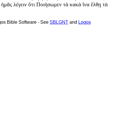
ἡμᾶς
λέγειν
ὅτι
Ποιήσωμεν
τὰ
κακὰ
ἵνα
ἔλθῃ
τὰ
ogos Bible Software - See
SBLGNT
and
Logos